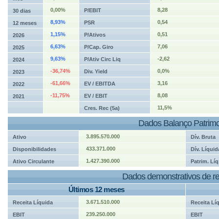
0,00%
8,28
P/EBIT
30 dias
8,93%
0,54
PSR
12 meses
1,15%
0,51
P/Ativos
2026
6,63%
7,06
P/Cap. Giro
2025
9,63%
-2,62
P/Ativ Circ Liq
2024
-36,74%
0,0%
Div. Yield
2023
-61,66%
3,16
EV / EBITDA
2022
-11,75%
8,08
EV / EBIT
2021
11,5%
Cres. Rec (5a)
Dados Balanço Patrimo
3.895.570.000
Ativo
Dív. Bruta
433.371.000
Disponibilidades
Dív. Líquid
1.427.390.000
Ativo Circulante
Patrim. Líq
Dados demonstrativos de re
Últimos 12 meses
3.671.510.000
Receita Líquida
Receita Lí
239.250.000
EBIT
EBIT