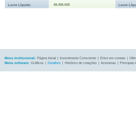
48.496.000
Lucro Líquido
Lucro Líqu
Menu institucional:
Página inicial
|
Investimento Consciente
|
Entre em contato
|
Últi
Menu software:
Gráficos
|
Detalhes
|
Histórico de cotações
|
Acionistas
|
Principais 