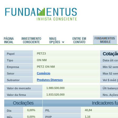
ções
Cotaçã
PETZ3
Papel
ON NM
Tipo
Data últ co
PETZ ON NM
Empresa
Min 52 se
Comércio
Setor
Max 52 se
Produtos Diversos
Subsetor
Vol $ méd 
1.980.500.000
Valor de mercado
Últ balanç
1.933.520.000
Valor da firma
Nro. Ações
Oscilações
Indicadores f
0,00%
40,84
P/L
Dia
0,00%
1,16
P/VP
Mês