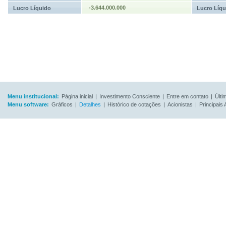
-3.644.000.000
Lucro Líquido
Lucro Líqu
Menu institucional:
Página inicial
|
Investimento Consciente
|
Entre em contato
|
Últi
Menu software:
Gráficos
|
Detalhes
|
Histórico de cotações
|
Acionistas
|
Principais 