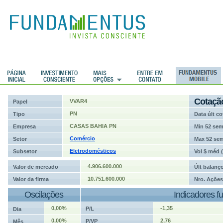
ções
Cotaçã
VVAR4
Papel
PN
Tipo
Data últ co
CASAS BAHIA PN
Empresa
Min 52 se
Comércio
Setor
Max 52 se
Eletrodomésticos
Subsetor
Vol $ méd 
4.906.600.000
Valor de mercado
Últ balanç
10.751.600.000
Valor da firma
Nro. Ações
Oscilações
Indicadores f
0,00%
-1,35
P/L
Dia
0,00%
2,76
P/VP
Mês