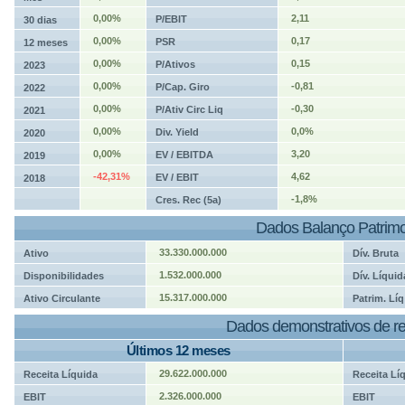
0,00%
2,11
P/EBIT
30 dias
0,00%
0,17
PSR
12 meses
0,00%
0,15
P/Ativos
2023
0,00%
-0,81
P/Cap. Giro
2022
0,00%
-0,30
P/Ativ Circ Liq
2021
0,00%
0,0%
Div. Yield
2020
0,00%
3,20
EV / EBITDA
2019
-42,31%
4,62
EV / EBIT
2018
-1,8%
Cres. Rec (5a)
Dados Balanço Patrimo
33.330.000.000
Ativo
Dív. Bruta
1.532.000.000
Disponibilidades
Dív. Líquid
15.317.000.000
Ativo Circulante
Patrim. Líq
Dados demonstrativos de re
Últimos 12 meses
29.622.000.000
Receita Líquida
Receita Lí
2.326.000.000
EBIT
EBIT