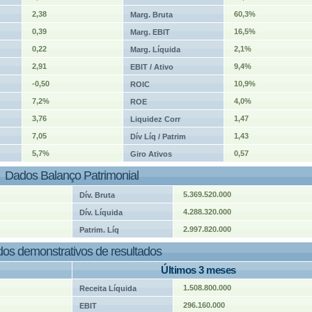
2,38
60,3%
Marg. Bruta
0,39
16,5%
Marg. EBIT
0,22
2,1%
Marg. Líquida
2,91
9,4%
EBIT / Ativo
-0,50
10,9%
ROIC
7,2%
4,0%
ROE
3,76
1,47
Liquidez Corr
7,05
1,43
Dív Líq / Patrim
5,7%
0,57
Giro Ativos
Dados Balanço Patrimonial
5.369.520.000
Dív. Bruta
4.288.320.000
Dív. Líquida
2.997.820.000
Patrim. Líq
os demonstrativos de resultados
Últimos 3 meses
1.508.800.000
Receita Líquida
296.160.000
EBIT