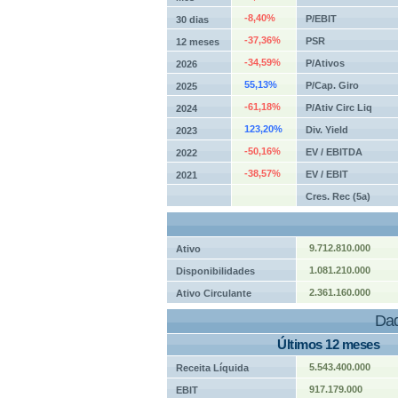
-8,40%
P/EBIT
30 dias
-37,36%
PSR
12 meses
-34,59%
P/Ativos
2026
55,13%
P/Cap. Giro
2025
-61,18%
P/Ativ Circ Liq
2024
123,20%
Div. Yield
2023
-50,16%
EV / EBITDA
2022
-38,57%
EV / EBIT
2021
Cres. Rec (5a)
9.712.810.000
Ativo
1.081.210.000
Disponibilidades
2.361.160.000
Ativo Circulante
Dad
Últimos 12 meses
5.543.400.000
Receita Líquida
917.179.000
EBIT