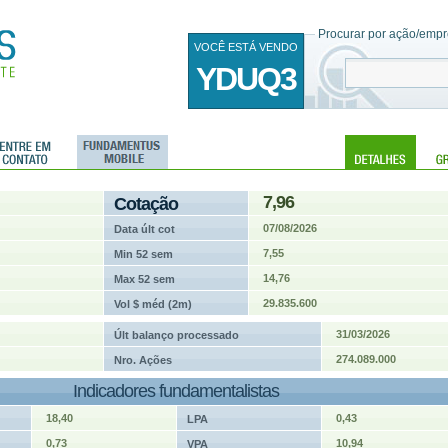
Procurar por ação/empre
VOCÊ ESTÁ VENDO
YDUQ3
7,96
Cotação
07/08/2026
Data últ cot
7,55
Min 52 sem
14,76
Max 52 sem
29.835.600
Vol $ méd (2m)
31/03/2026
Últ balanço processado
274.089.000
Nro. Ações
Indicadores fundamentalistas
18,40
0,43
LPA
0,73
10,94
VPA