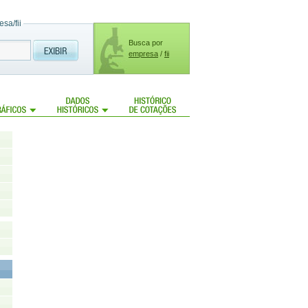
sa/fii
Busca por
empresa
/
fii