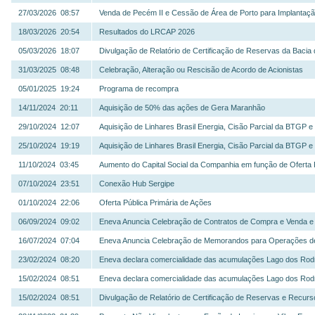
27/03/2026 08:57
Venda de Pecém II e Cessão de Área de Porto para Implantaç
18/03/2026 20:54
Resultados do LRCAP 2026
05/03/2026 18:07
Divulgação de Relatório de Certificação de Reservas da Bacia
31/03/2025 08:48
Celebração, Alteração ou Rescisão de Acordo de Acionistas
05/01/2025 19:24
Programa de recompra
14/11/2024 20:11
Aquisição de 50% das ações de Gera Maranhão
29/10/2024 12:07
Aquisição de Linhares Brasil Energia, Cisão Parcial da BTGP
25/10/2024 19:19
Aquisição de Linhares Brasil Energia, Cisão Parcial da BTGP
11/10/2024 03:45
Aumento do Capital Social da Companhia em função de Oferta 
07/10/2024 23:51
Conexão Hub Sergipe
01/10/2024 22:06
Oferta Pública Primária de Ações
06/09/2024 09:02
Eneva Anuncia Celebração de Contratos de Compra e Venda e
16/07/2024 07:04
Eneva Anuncia Celebração de Memorandos para Operações d
23/02/2024 08:20
Eneva declara comercialidade das acumulações Lago dos Rodr
15/02/2024 08:51
Eneva declara comercialidade das acumulações Lago dos Rodr
15/02/2024 08:51
Divulgação de Relatório de Certificação de Reservas e Recurs