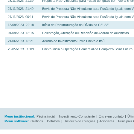
28/11/2023 21:39
Proposta Não-Vinculante para Fusão de Iguais com Vibra Ener
27/11/2023 21:49
Envio de Proposta Não-Vinculante para Fusão de Iguais com Vi
27/11/2023 00:11
Envio de Proposta Não-Vinculante para Fusão de Iguais com Vi
13/09/2023 22:18
Início de Reestruturação da Dívida da CELSE
01/09/2023 18:15
Celebração, Alteração ou Rescisão de Acordo de Acionistas
21/06/2023 18:21
Acordo de Investimento Entre Eneva e Itaú
29/05/2023 09:09
Eneva Inicia a Operação Comercial do Complexo Solar Futura 
Menu institucional:
Página inicial
|
Investimento Consciente
|
Entre em contato
|
Últi
Menu software:
Gráficos
|
Detalhes
|
Histórico de cotações
|
Acionistas
|
Principais 