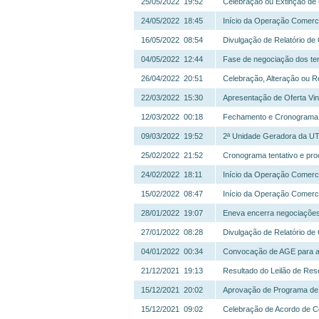
25/05/2022 19:52
Celebração ou Extinção de 
24/05/2022 18:45
Início da Operação Comerci
16/05/2022 08:54
Divulgação de Relatório d
04/05/2022 12:44
Fase de negociação dos ter
26/04/2022 20:51
Celebração, Alteração ou R
22/03/2022 15:30
Apresentação de Oferta Vin
12/03/2022 00:18
Fechamento e Cronograma 
09/03/2022 19:52
2ª Unidade Geradora da UTE
25/02/2022 21:52
Cronograma tentativo e pr
24/02/2022 18:11
Início da Operação Comerci
15/02/2022 08:47
Início da Operação Comerci
28/01/2022 19:07
Eneva encerra negociações
27/01/2022 08:28
Divulgação de Relatório de
04/01/2022 00:34
Convocação de AGE para a
21/12/2021 19:13
Resultado do Leilão de Re
15/12/2021 20:02
Aprovação de Programa de
15/12/2021 09:02
Celebração de Acordo de 