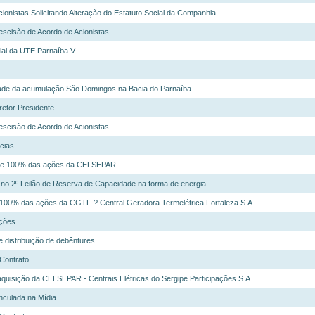
ionistas Solicitando Alteração do Estatuto Social da Companhia
escisão de Acordo de Acionistas
ial da UTE Parnaíba V
ade da acumulação São Domingos na Bacia do Parnaíba
retor Presidente
escisão de Acordo de Acionistas
cias
o de 100% das ações da CELSEPAR
no 2º Leilão de Reserva de Capacidade na forma de energia
 100% das ações da CGTF ? Central Geradora Termelétrica Fortaleza S.A.
Ações
e distribuição de debêntures
Contrato
quisição da CELSEPAR - Centrais Elétricas do Sergipe Participações S.A.
nculada na Mídia