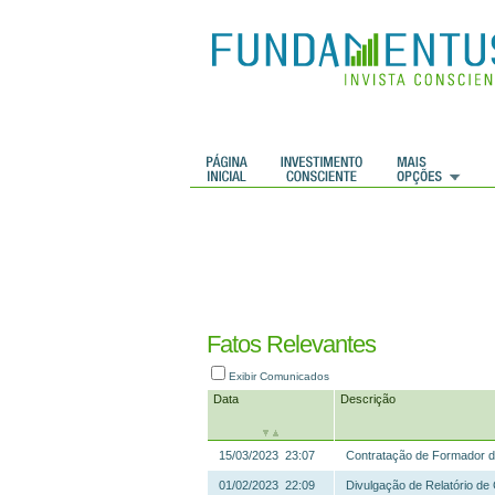
 Históricos
Histórico de cotações
Fatos Relevantes
Exibir Comunicados
Data
Descrição
15/03/2023 23:07
Contratação de Formador 
01/02/2023 22:09
Divulgação de Relatório de