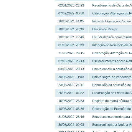
02/01/2023 22:23
Recebimento de Carta de Ac
07/12/2022 00:30
Celebração, Alteração ou R
16/11/2022 14:05
Início da Operação Comerc
10/11/2022 20:38
Eleição de Diretor
10/11/2022 19:40
ENEVA declara comercialid
01/11/2022 20:20
Intenção de Renúncia do Di
31/10/2022 23:15
Celebração, Alteração ou R
07/10/2022 23:13
Esclarecimentos sobre Notí
03/10/2022 20:13
Eneva conclui a aquisiçã
30/09/2022 11:00
Eneva sagra-se vencedora 
23/08/2022 21:11
Conclusão da aquisição de
25/06/2022 01:52
Precificação de Oferta de 
15/06/2022 23:53
Registro de oferta pública d
10/06/2022 08:36
Celebração ou Extinção de 
31/05/2022 23:16
Eneva assina acordo para a
30/05/2022 09:08
Esclarecimento a Notícia Vi