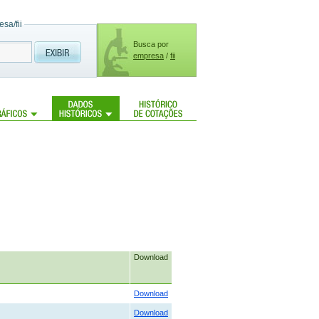
sa/fii
Busca por
empresa
/
fii
Download
Download
Download