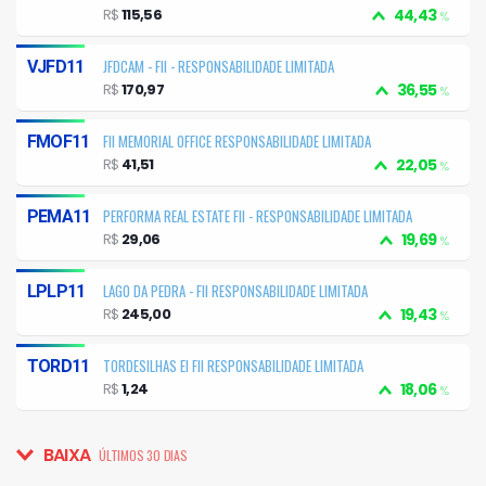
LIMITADA
R$
115,56
44,43
%
JFDCAM - FII - RESPONSABILIDADE LIMITADA
VJFD11
R$
170,97
36,55
%
FII MEMORIAL OFFICE RESPONSABILIDADE LIMITADA
FMOF11
R$
41,51
22,05
%
PERFORMA REAL ESTATE FII - RESPONSABILIDADE LIMITADA
PEMA11
R$
29,06
19,69
%
LAGO DA PEDRA - FII RESPONSABILIDADE LIMITADA
LPLP11
R$
245,00
19,43
%
TORDESILHAS EI FII RESPONSABILIDADE LIMITADA
TORD11
R$
1,24
18,06
%
BAIXA
ÚLTIMOS 30 DIAS