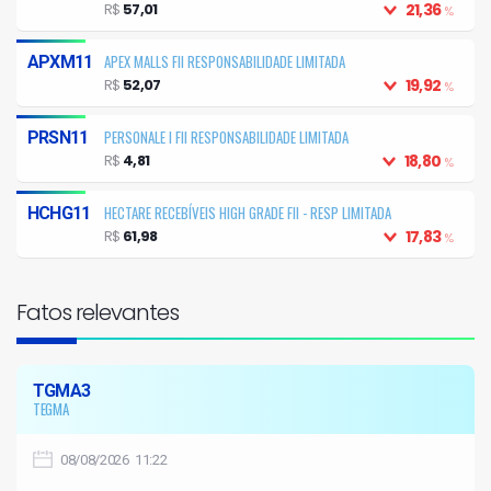
R$
57,01
21,36
%
APEX MALLS FII RESPONSABILIDADE LIMITADA
APXM11
R$
52,07
19,92
%
PERSONALE I FII RESPONSABILIDADE LIMITADA
PRSN11
R$
4,81
18,80
%
HECTARE RECEBÍVEIS HIGH GRADE FII - RESP LIMITADA
HCHG11
R$
61,98
17,83
%
Fatos relevantes
TGMA3
TEGMA
08/08/2026 11:22