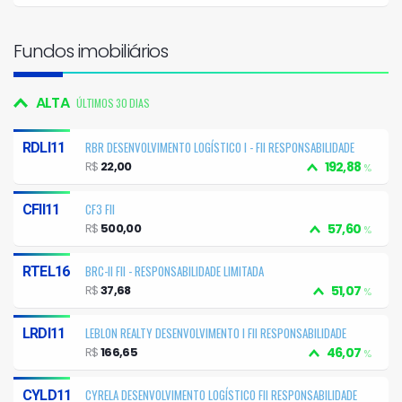
Fundos imobiliários
ALTA
ÚLTIMOS 30 DIAS
RBR DESENVOLVIMENTO LOGÍSTICO I - FII RESPONSABILIDADE
RDLI11
LIMITADA
R$
22,00
192,88
%
CF3 FII
CFII11
R$
500,00
57,60
%
BRC-II FII - RESPONSABILIDADE LIMITADA
RTEL16
R$
37,68
51,07
%
LEBLON REALTY DESENVOLVIMENTO I FII RESPONSABILIDADE
LRDI11
LIMITADA
R$
166,65
46,07
%
CYRELA DESENVOLVIMENTO LOGÍSTICO FII RESPONSABILIDADE
CYLD11