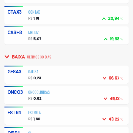
CONTAX
CTAX3
R$
1,81
20,94
%
MELIUZ
CASH3
R$
5,07
19,58
%
BAIXA
ÚLTIMOS 30 DIAS
GAFISA
GFSA3
R$
0,23
66,67
%
ONCOCLINICAS
ONCO3
R$
0,62
45,13
%
ESTRELA
ESTR4
R$
1,80
43,22
%
OI