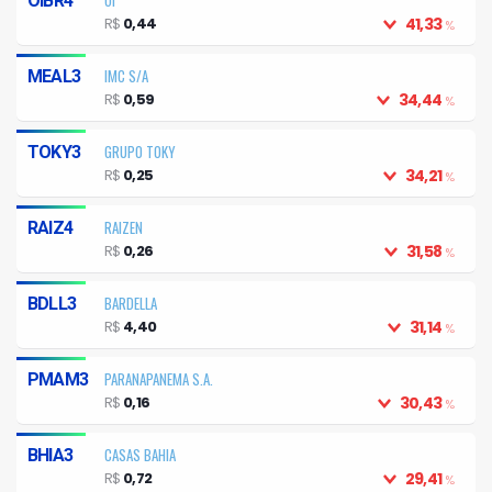
OIBR4
R$
0,44
41,33
%
IMC S/A
MEAL3
R$
0,59
34,44
%
GRUPO TOKY
TOKY3
R$
0,25
34,21
%
RAIZEN
RAIZ4
R$
0,26
31,58
%
BARDELLA
BDLL3
R$
4,40
31,14
%
PARANAPANEMA S.A.
PMAM3
R$
0,16
30,43
%
CASAS BAHIA
BHIA3
R$
0,72
29,41
%