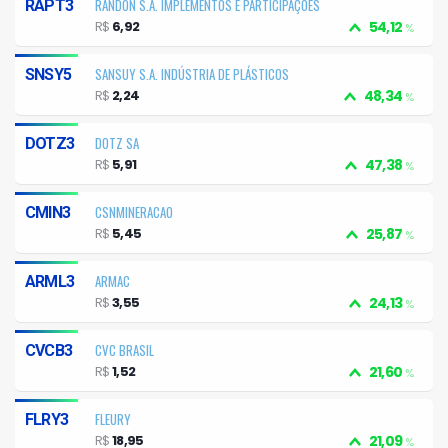
RANDON S.A. IMPLEMENTOS E PARTICIPAÇÕES
RAPT3
R$
6,92
54,12
%
SANSUY S.A. INDÚSTRIA DE PLÁSTICOS
SNSY5
R$
2,24
48,34
%
DOTZ SA
DOTZ3
R$
5,91
47,38
%
CSNMINERACAO
CMIN3
R$
5,45
25,87
%
ARMAC
ARML3
R$
3,55
24,13
%
CVC BRASIL
CVCB3
R$
1,52
21,60
%
FLEURY
FLRY3
R$
18,95
21,09
%