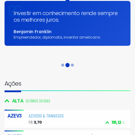
Investir em conhecimento rende sempre
os melhores juros.
Benjamin Franklin
Empreendedor, diplomata, inventor americano.
Ações
ALTA
ÚLTIMOS 30 DIAS
AZEVEDO & TRAVASSOS
AZEV3
R$
3,70
115,12
%