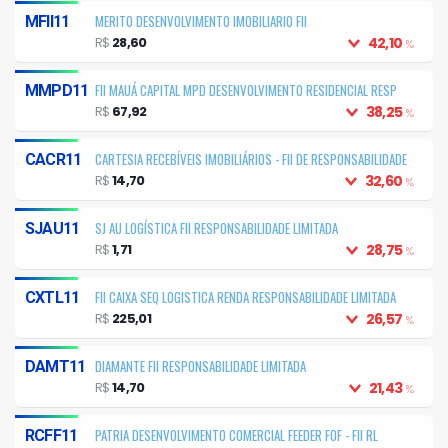
MERITO DESENVOLVIMENTO IMOBILIARIO FII
MFII11
R$
28,60
42,10
%
FII MAUÁ CAPITAL MPD DESENVOLVIMENTO RESIDENCIAL RESP
MMPD11
LIMITADA
R$
67,92
38,25
%
CARTESIA RECEBÍVEIS IMOBILIÁRIOS - FII DE RESPONSABILIDADE
CACR11
LIMITADA
R$
14,70
32,60
%
SJ AU LOGÍSTICA FII RESPONSABILIDADE LIMITADA
SJAU11
R$
1,71
28,75
%
FII CAIXA SEQ LOGISTICA RENDA RESPONSABILIDADE LIMITADA
CXTL11
R$
225,01
26,57
%
DIAMANTE FII RESPONSABILIDADE LIMITADA
DAMT11
R$
14,70
21,43
%
PATRIA DESENVOLVIMENTO COMERCIAL FEEDER FOF - FII RL
RCFF11