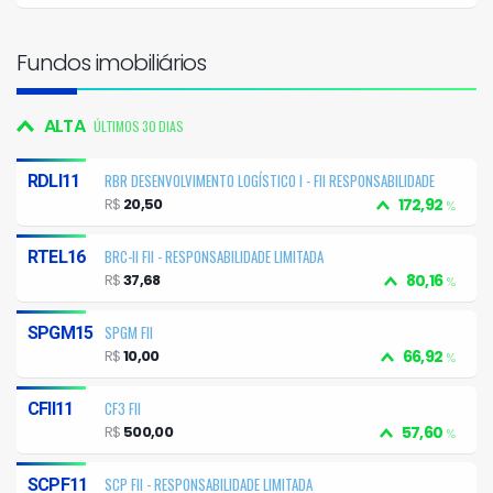
Fundos imobiliários
ALTA
ÚLTIMOS 30 DIAS
RBR DESENVOLVIMENTO LOGÍSTICO I - FII RESPONSABILIDADE
RDLI11
LIMITADA
R$
20,50
172,92
%
BRC-II FII - RESPONSABILIDADE LIMITADA
RTEL16
R$
37,68
80,16
%
SPGM FII
SPGM15
R$
10,00
66,92
%
CF3 FII
CFII11
R$
500,00
57,60
%
SCP FII - RESPONSABILIDADE LIMITADA
SCPF11