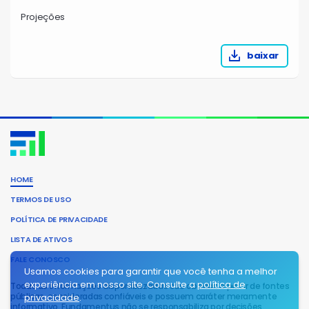
Projeções
baixar
HOME
TERMOS DE USO
POLÍTICA DE PRIVACIDADE
LISTA DE ATIVOS
FALE CONOSCO
Usamos cookies para garantir que você tenha a melhor
experiência em nosso site. Consulte a
política de
Todas as informações disponibilizadas são obtidas a partir de fontes
públicas, consideradas confiáveis e possuem caráter meramente
privacidade
.
informativo. Fundamentus não se responsabiliza por decisões