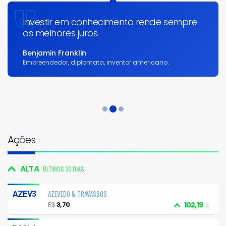
Investir em conhecimento rende sempre
os melhores juros.
Benjamin Franklin
Empreendedor, diplomata, inventor americano.
Ações
ALTA
ÚLTIMOS 30 DIAS
AZEVEDO & TRAVASSOS
AZEV3
R$
3,70
102,19
%