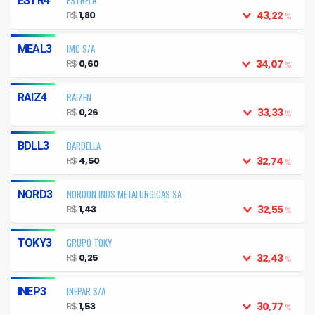
ESTR4
R$
1,80
43,22
%
IMC S/A
MEAL3
R$
0,60
34,07
%
RAIZEN
RAIZ4
R$
0,26
33,33
%
BARDELLA
BDLL3
R$
4,50
32,74
%
NORDON INDS METALURGICAS SA
NORD3
R$
1,43
32,55
%
GRUPO TOKY
TOKY3
R$
0,25
32,43
%
INEPAR S/A
INEP3
R$
1,53
30,77
%