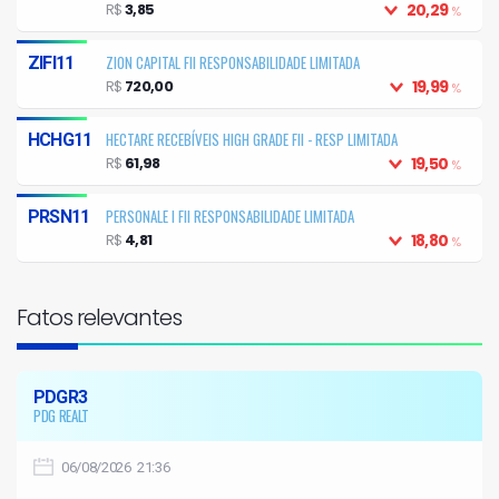
LIMITADA
R$
3,85
20,29
%
ZION CAPITAL FII RESPONSABILIDADE LIMITADA
ZIFI11
R$
720,00
19,99
%
HECTARE RECEBÍVEIS HIGH GRADE FII - RESP LIMITADA
HCHG11
R$
61,98
19,50
%
PERSONALE I FII RESPONSABILIDADE LIMITADA
PRSN11
R$
4,81
18,80
%
Fatos relevantes
PDGR3
PDG REALT
06/08/2026 21:36