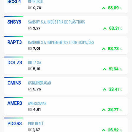
RECRUSUL
RCSL4
R$
0,76
68,89
%
SANSUY S.A. INDÚSTRIA DE PLÁSTICOS
SNSY5
R$
2,27
63,31
%
RANDON S.A. IMPLEMENTOS E PARTICIPAÇÕES
RAPT3
R$
7,01
53,73
%
DOTZ SA
DOTZ3
R$
5,91
51,54
%
CSNMINERACAO
CMIN3
R$
5,75
33,41
%
AMERICANAS
AMER3
R$
4,61
28,77
%
PDG REALT
PDGR3
R$
1,67
26,52
%