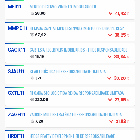
MERITO DESENVOLVIMENTO IMOBILIARIO FII
MFII11
R$
28,80
41,42
%
FII MAUÁ CAPITAL MPD DESENVOLVIMENTO RESIDENCIAL RESP
MMPD11
LIMITADA
R$
67,92
38,25
%
CARTESIA RECEBÍVEIS IMOBILIÁRIOS - FII DE RESPONSABILIDADE
CACR11
LIMITADA
R$
15,19
33,84
%
SJ AU LOGÍSTICA FII RESPONSABILIDADE LIMITADA
SJAU11
R$
1,71
30,20
%
FII CAIXA SEQ LOGISTICA RENDA RESPONSABILIDADE LIMITADA
CXTL11
R$
222,00
27,55
%
ZAGROS MULTIESTRATÉGIA FII RESPONSABILIDADE LIMITADA
ZAGH11
R$
7,20
21,83
%
HEDGE REALTY DEVELOPMENT FII DE RESPONSABILIDADE
HRDF11