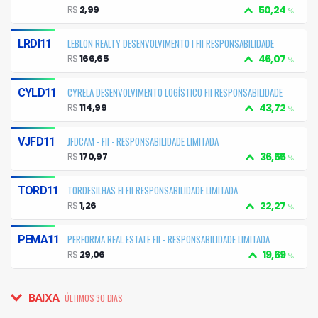
R$
2,99
50,24
%
LEBLON REALTY DESENVOLVIMENTO I FII RESPONSABILIDADE
LRDI11
LIMITADA
R$
166,65
46,07
%
CYRELA DESENVOLVIMENTO LOGÍSTICO FII RESPONSABILIDADE
CYLD11
LIMITADA
R$
114,99
43,72
%
JFDCAM - FII - RESPONSABILIDADE LIMITADA
VJFD11
R$
170,97
36,55
%
TORDESILHAS EI FII RESPONSABILIDADE LIMITADA
TORD11
R$
1,26
22,27
%
PERFORMA REAL ESTATE FII - RESPONSABILIDADE LIMITADA
PEMA11
R$
29,06
19,69
%
BAIXA
ÚLTIMOS 30 DIAS