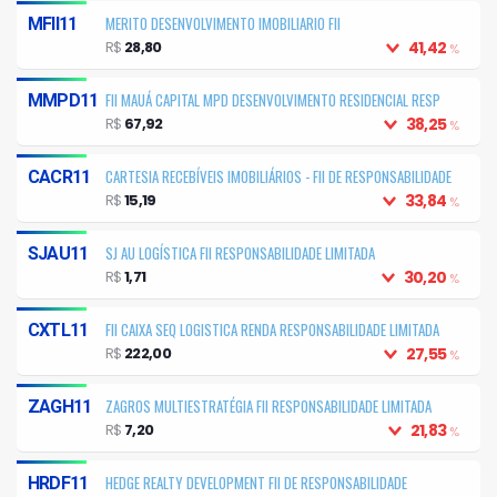
MERITO DESENVOLVIMENTO IMOBILIARIO FII
MFII11
R$
28,80
41,42
%
FII MAUÁ CAPITAL MPD DESENVOLVIMENTO RESIDENCIAL RESP
MMPD11
LIMITADA
R$
67,92
38,25
%
CARTESIA RECEBÍVEIS IMOBILIÁRIOS - FII DE RESPONSABILIDADE
CACR11
LIMITADA
R$
15,19
33,84
%
SJ AU LOGÍSTICA FII RESPONSABILIDADE LIMITADA
SJAU11
R$
1,71
30,20
%
FII CAIXA SEQ LOGISTICA RENDA RESPONSABILIDADE LIMITADA
CXTL11
R$
222,00
27,55
%
ZAGROS MULTIESTRATÉGIA FII RESPONSABILIDADE LIMITADA
ZAGH11
R$
7,20
21,83
%
HEDGE REALTY DEVELOPMENT FII DE RESPONSABILIDADE
HRDF11