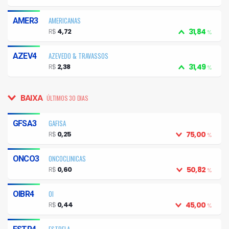
AMERICANAS
AMER3
R$
4,72
31,84
%
AZEVEDO & TRAVASSOS
AZEV4
R$
2,38
31,49
%
BAIXA
ÚLTIMOS 30 DIAS
GAFISA
GFSA3
R$
0,25
75,00
%
ONCOCLINICAS
ONCO3
R$
0,60
50,82
%
OI
OIBR4
R$
0,44
45,00
%
ESTRELA