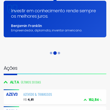
Investir em conhecimento rende sempre
os melhores juros.
Benjamin Franklin
Empreendedor, diplomata, inventor americano.
Ações
ALTA
ÚLTIMOS 30 DIAS
AZEVEDO & TRAVASSOS
AZEV3
R$
4,81
162,84
%