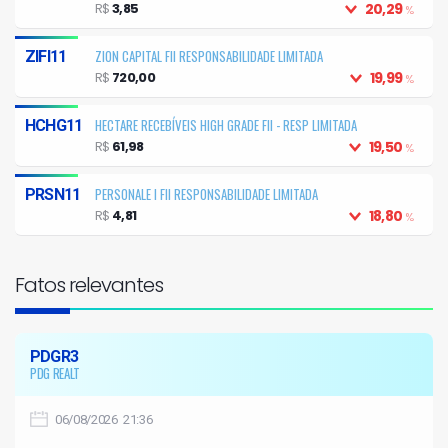
LIMITADA
R$
3,85
20,29
%
ZION CAPITAL FII RESPONSABILIDADE LIMITADA
ZIFI11
R$
720,00
19,99
%
HECTARE RECEBÍVEIS HIGH GRADE FII - RESP LIMITADA
HCHG11
R$
61,98
19,50
%
PERSONALE I FII RESPONSABILIDADE LIMITADA
PRSN11
R$
4,81
18,80
%
Fatos relevantes
PDGR3
PDG REALT
06/08/2026 21:36