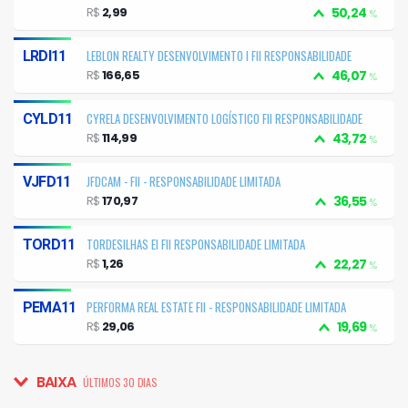
R$
2,99
50,24
%
LEBLON REALTY DESENVOLVIMENTO I FII RESPONSABILIDADE
LRDI11
LIMITADA
R$
166,65
46,07
%
CYRELA DESENVOLVIMENTO LOGÍSTICO FII RESPONSABILIDADE
CYLD11
LIMITADA
R$
114,99
43,72
%
JFDCAM - FII - RESPONSABILIDADE LIMITADA
VJFD11
R$
170,97
36,55
%
TORDESILHAS EI FII RESPONSABILIDADE LIMITADA
TORD11
R$
1,26
22,27
%
PERFORMA REAL ESTATE FII - RESPONSABILIDADE LIMITADA
PEMA11
R$
29,06
19,69
%
BAIXA
ÚLTIMOS 30 DIAS