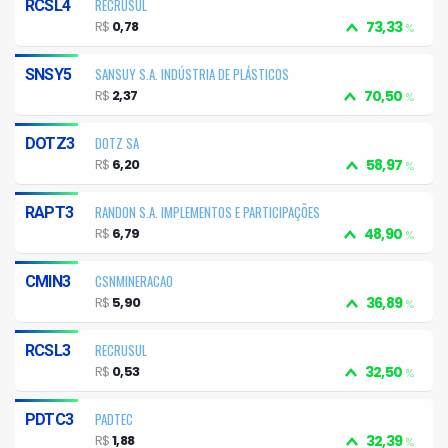
RECRUSUL
RCSL4
R$
0,78
73,33
%
SANSUY S.A. INDÚSTRIA DE PLÁSTICOS
SNSY5
R$
2,37
70,50
%
DOTZ SA
DOTZ3
R$
6,20
58,97
%
RANDON S.A. IMPLEMENTOS E PARTICIPAÇÕES
RAPT3
R$
6,79
48,90
%
CSNMINERACAO
CMIN3
R$
5,90
36,89
%
RECRUSUL
RCSL3
R$
0,53
32,50
%
PADTEC
PDTC3
R$
1,88
32,39
%