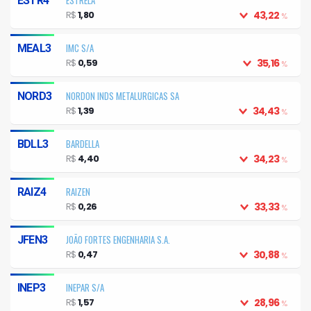
ESTR4
R$
1,80
43,22
%
IMC S/A
MEAL3
R$
0,59
35,16
%
NORDON INDS METALURGICAS SA
NORD3
R$
1,39
34,43
%
BARDELLA
BDLL3
R$
4,40
34,23
%
RAIZEN
RAIZ4
R$
0,26
33,33
%
JOÃO FORTES ENGENHARIA S.A.
JFEN3
R$
0,47
30,88
%
INEPAR S/A
INEP3
R$
1,57
28,96
%