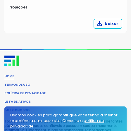
Projeções
baixar
HOME
TERMOS DE USO
POLÍTICA DE PRIVACIDADE
LISTA DE ATIVOS
FALE CONOSCO
Usamos cookies para garantir que você tenha a melhor
experiência em nosso site. Consulte a
política de
Todas as informações disponibilizadas são obtidas a partir de fontes
públicas, consideradas confiáveis e possuem caráter meramente
privacidade
.
informativo. Fundamentus não se responsabiliza por decisões