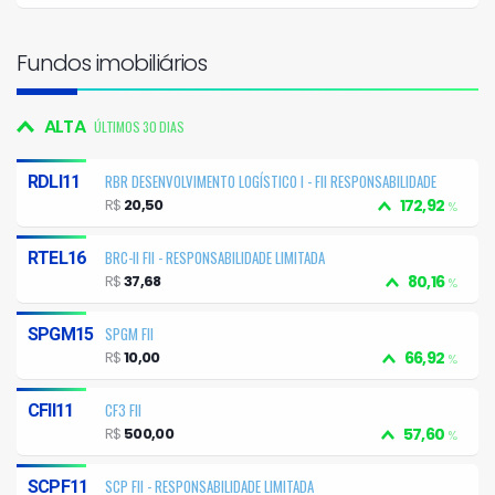
Fundos imobiliários
ALTA
ÚLTIMOS 30 DIAS
RBR DESENVOLVIMENTO LOGÍSTICO I - FII RESPONSABILIDADE
RDLI11
LIMITADA
R$
20,50
172,92
%
BRC-II FII - RESPONSABILIDADE LIMITADA
RTEL16
R$
37,68
80,16
%
SPGM FII
SPGM15
R$
10,00
66,92
%
CF3 FII
CFII11
R$
500,00
57,60
%
SCP FII - RESPONSABILIDADE LIMITADA
SCPF11